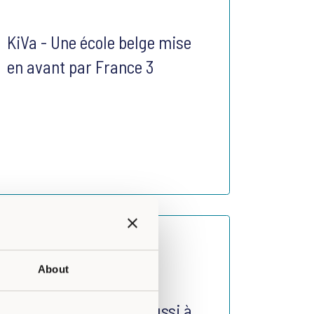
KiVa - Une école belge mise
en avant par France 3
About
Le programme KiVa aussi à