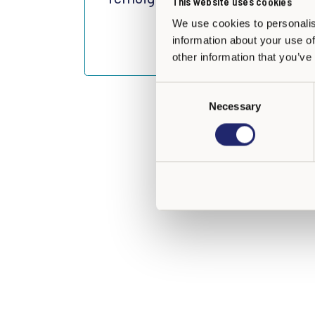
This website uses cookies
We use cookies to personalis
information about your use of
other information that you’ve
C
Necessary
o
n
s
e
n
t
S
e
l
e
c
t
i